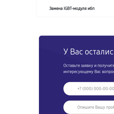
Замена IGBT-модуля ибп
У Вас остали
Оставьте заявку и получи
интересующему Вас вопро