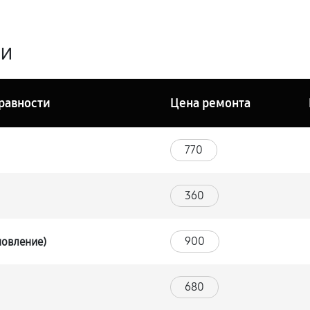
ги
равности
Цена ремонта
770
360
900
новление)
680