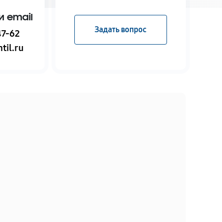
и email
Задать вопрос
47-62
til.ru