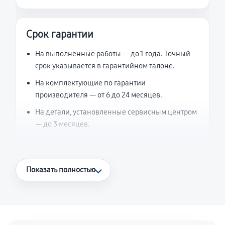
Срок гарантии
На выполненные работы — до 1 года. Точный
срок указывается в гарантийном талоне.
На комплектующие по гарантии
производителя — от 6 до 24 месяцев.
На детали, установленные сервисным центром
— до 3 месяцев.
Что считается гарантийным случаем
Показать полностью
Повторное возникновение неисправности,
напрямую связанной с выполненным
ремонтом.