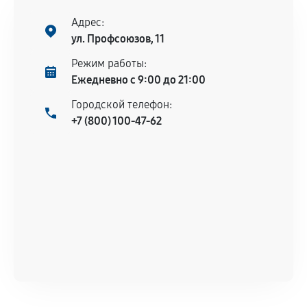
Поломка установленной детали при
нормальной эксплуатации в течение
Адрес:
гарантийного срока.
ул. Профсоюзов, 11
Несоответствие комплектующей заявленным
Режим работы:
техническим характеристикам.
Ежедневно с 9:00 до 21:00
Городской телефон:
+7 (800) 100-47-62
Документы для подтверждения
гарантии
Гарантийный талон.
Акт выполненных работ с датой, перечнем
услуг и сроком гарантии.
Документы на установленные комплектующие
и кассовый чек.