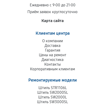
остается на стороне производителя или
Ежедневно с 9:00 до 21:00
продавца. За качество сторонних деталей
Приём заявок круглосуточно
сервисный центр ответственности не несет.
Карта сайта
Клиентам центра
О компании
Доставка
Гарантия
Цены на ремонт
Диагностика
Контакты
Корпоративным клиентам
Ремонтируемые модели
Штиль STR1106L
Штиль SW2000SL
Штиль SW2000L
Штиль SW3000SL