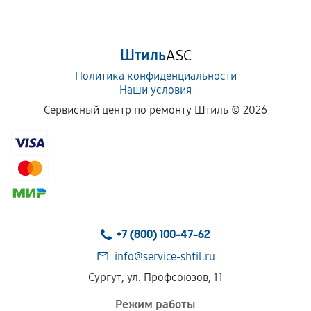
срока.
Программные сбои, если это не указано в
Штиль
ASC
отдельных условиях.
Политика конфиденциальности
Наши условия
Если комплектующие куплены
Сервисный центр по ремонту Штиль ©
2026
самостоятельно
Гарантия на выполненные работы может
сохраняться полностью или частично, если
соблюдены следующие условия:
Предоставленные детали подходят по
техническим параметрам и не имеют внешних
+7 (800) 100-47-62
дефектов.
info@service-shtil.ru
Установка была выполнена нашим сервисным
Сургут, ул. Профсоюзов, 11
центром.
При этом гарантия на сами комплектующие
Режим работы