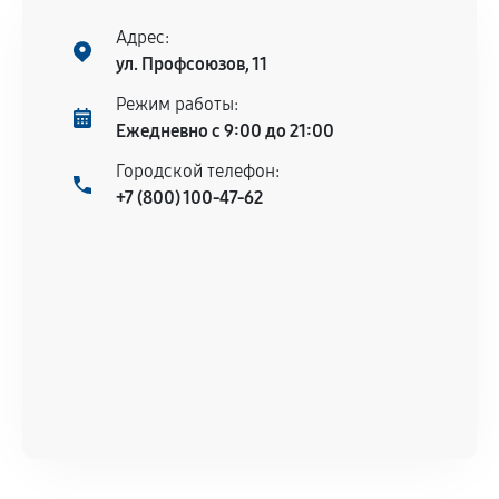
Поломка установленной детали при
нормальной эксплуатации в течение
Адрес:
гарантийного срока.
ул. Профсоюзов, 11
Несоответствие комплектующей заявленным
Режим работы:
техническим характеристикам.
Ежедневно с 9:00 до 21:00
Городской телефон:
+7 (800) 100-47-62
Документы для подтверждения
гарантии
Гарантийный талон.
Акт выполненных работ с датой, перечнем
услуг и сроком гарантии.
Документы на установленные комплектующие
и кассовый чек.