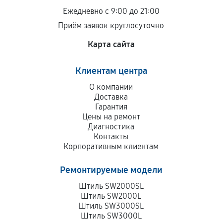
остается на стороне производителя или
Ежедневно с 9:00 до 21:00
продавца. За качество сторонних деталей
Приём заявок круглосуточно
сервисный центр ответственности не несет.
Карта сайта
Клиентам центра
О компании
Доставка
Гарантия
Цены на ремонт
Диагностика
Контакты
Корпоративным клиентам
Ремонтируемые модели
Штиль SW2000SL
Штиль SW2000L
Штиль SW3000SL
Штиль SW3000L