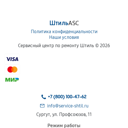
срока.
Программные сбои, если это не указано в
Штиль
ASC
отдельных условиях.
Политика конфиденциальности
Наши условия
Если комплектующие куплены
Сервисный центр по ремонту Штиль ©
2026
самостоятельно
Гарантия на выполненные работы может
сохраняться полностью или частично, если
соблюдены следующие условия:
Предоставленные детали подходят по
техническим параметрам и не имеют внешних
+7 (800) 100-47-62
дефектов.
info@service-shtil.ru
Установка была выполнена нашим сервисным
Сургут, ул. Профсоюзов, 11
центром.
При этом гарантия на сами комплектующие
Режим работы