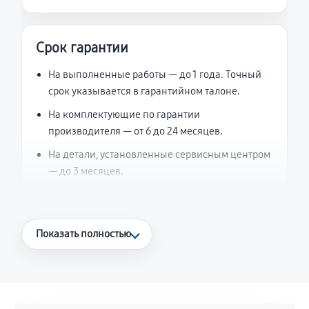
Срок гарантии
На выполненные работы — до 1 года. Точный
срок указывается в гарантийном талоне.
На комплектующие по гарантии
производителя — от 6 до 24 месяцев.
На детали, установленные сервисным центром
— до 3 месяцев.
Что считается гарантийным случаем
Показать полностью
Повторное возникновение неисправности,
напрямую связанной с выполненным
ремонтом.